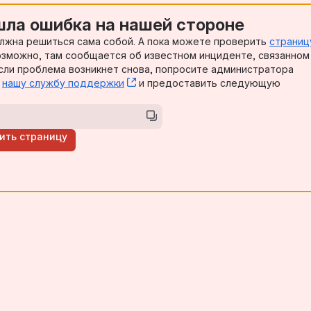
ла ошибка на нашей стороне
лжна решиться сама собой. А пока можете проверить
страниц
opens new window)
Возможно, там сообщается об известном инциденте, связанном
(opens new window)
Если проблема возникнет снова, попросите администратора
в
нашу службу поддержки
, (opens new window)
и предоставить следующую
ить страницу