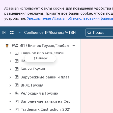
Banner
Atlassian использует файлы cookie для повышения удобства
Top Bar
размещения рекламы. Примите все файлы cookie, чтобы под
Контент
Sidebar
устройстве.
Уведомление Atlassian об использовании файло
Main Content
Результаты будут обновляться по мере ввода.
Свернуть боковую панель
Сменить сайт или переключить приложение
Confluence IP/Business/HTBH
📅
Актуальность базы FAQ
Важное
FAQ ИП / Бизнес Грузия/Глобал
Главное про Бизнес/ИП
Наверх
Налоговая
Банки Грузии
Зарубежные банки и платежные системы
ВНЖ: Грузия
🏝
Релокация в Грузию
Заполнение заявки на Сертификат налогового резидентства (краткая инструкция)
Trademark_Instruction_2021