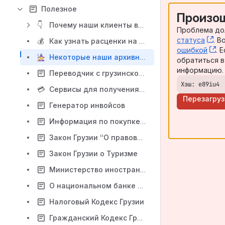
Полезное
Произош
👇
Почему наши клиенты выбирают именно нас? Некоторые отзывы наших клиентов
Проблема до
статуса
, (
. 
💰
Как узнать расценки на наши платные услуги/How to find out the prices for our paid services/როგორ გავარკვიოთ ჩვენი ფასიანი სერვისების ფასები
ошибкой
, 
. 
Некоторые наши архивные ответы из чата ИП/Бизнес Грузия
обратиться 
информацию.
Переводчик с грузинского транслита
Хэш: e89iu4
💳
Сервисы для получения/отправки переводов и оплат по картам и счетам
Перезагруз
Генератор инвойсов
Информация по покупке записи рабочего мастер-класса по ведению бухгалтерии/бизнеса в Грузии
Закон Грузии “О правовом положении иностранцев и лиц без гражданства”
Закон Грузии о Туризме
Министерство иностранных дел Грузии (нужна ли виза)
О национальном банке Грузии
Налоговый Кодекс Грузии
Гражданский Кодекс Грузии