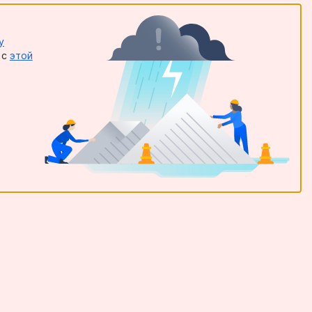
у
 с
этой