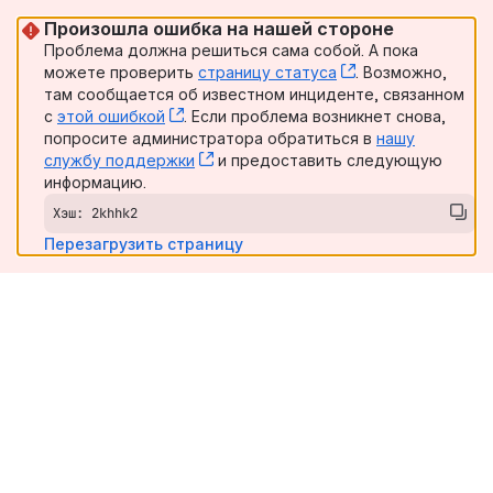
Произошла ошибка на нашей стороне
Проблема должна решиться сама собой. А пока
можете проверить
страницу статуса
, (opens new win
. Возможно,
там сообщается об известном инциденте, связанном
с
этой ошибкой
, (opens new window)
. Если проблема возникнет снова,
попросите администратора обратиться в
нашу
службу поддержки
, (opens new window)
и предоставить следующую
информацию.
Хэш: 2khhk2
Перезагрузить страницу